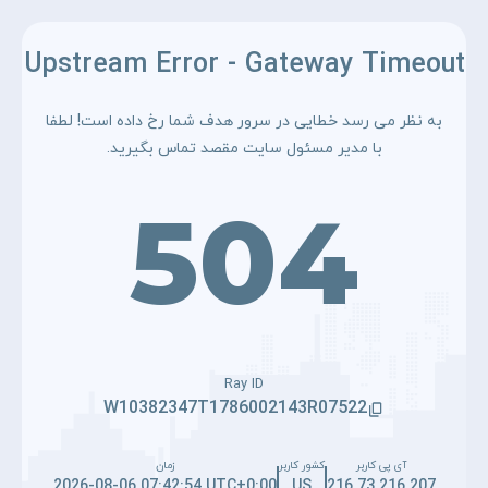
Upstream Error - Gateway Timeout
به نظر می رسد خطایی در سرور هدف شما رخ داده است! لطفا
با مدیر مسئول سایت مقصد تماس بگیرید.
504
Ray ID
W10382347T1786002143R07522
آی پی کاربر
کشور کاربر
زمان
2026-08-06 07:42:54 UTC+0:00
US
216.73.216.207