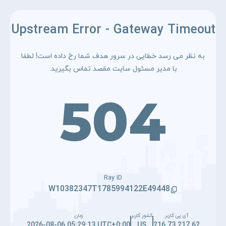
Upstream Error - Gateway Timeout
به نظر می رسد خطایی در سرور هدف شما رخ داده است! لطفا
با مدیر مسئول سایت مقصد تماس بگیرید.
504
Ray ID
W10382347T1785994122E49448
آی پی کاربر
کشور کاربر
زمان
2026-08-06 05:29:13 UTC+0:00
US
216.73.217.62